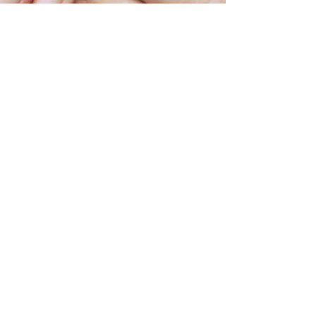
30 jun 2022
Symbiotische samenwerking
tussen leverancier en klant?
Efficiënt contractmanagement
met onze tool.