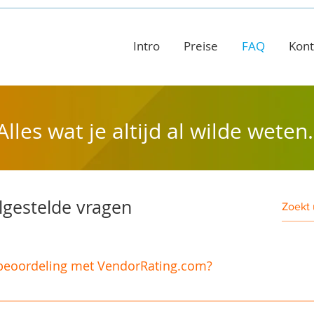
Intro
Preise
FAQ
Kont
Alles wat je altijd al wilde weten.
lgestelde vragen
sbeoordeling met VendorRating.com?
een online leveranciersbeoordeling door gebruik te maken 