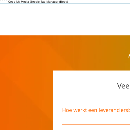
"
" "
"
Code My Media Google Tag Manager (Body)
Vee
Hoe werkt een leverancier
Bij VendorRating.com start je 